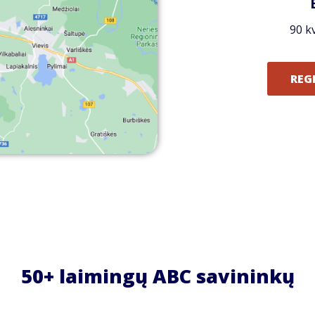
90 k
REG
50+ laimingų ABC savininkų