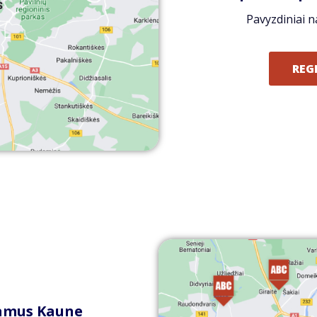
Pavyzdiniai n
REG
amus Kaune​