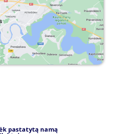
ėk pastatytą namą