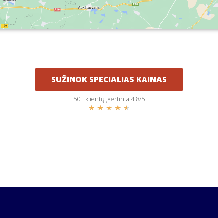
SUŽINOK SPECIALIAS KAINAS
50+ klientų įvertinta 4.8/5
★
★
★
★
★