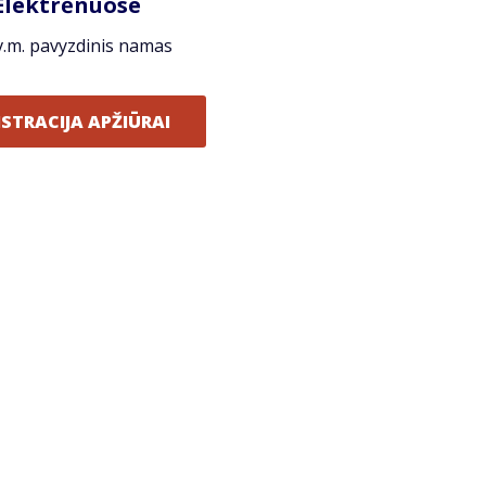
Elektrėnuose​
v.m. pavyzdinis namas
ISTRACIJA APŽIŪRAI