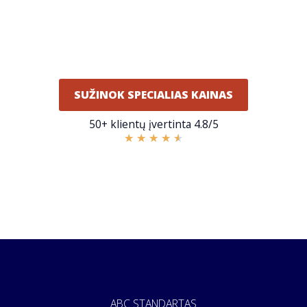
SUŽINOK SPECIALIAS KAINAS
50+ klientų įvertinta 4.8/5
★
★
★
★
★
ABC STANDARTAS