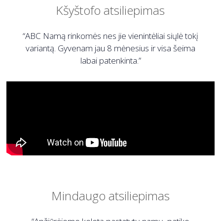
Kšyštofo atsiliepimas
“ABC Namą rinkomės nes jie vienintėliai siųlė tokį
variantą. Gyvenam jau 8 mėnesius ir visa šeima
labai patenkinta.”
Mindaugo atsiliepimas