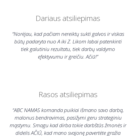
Dariaus atsiliepimas
“Norėjau, kad pačiam nereiktų sukti galvos ir viskas
būtų padaryta nuo A iki Z. Likom labai patenkinti
tiek galutiniu rezultatu, tiek darbų valdymo
efektyvumu ir greičiu. Ačiū!”
Rasos atsiliepimas
“ABC NAMAS komanda puikiai išmano savo darbą,
malonus bendravimas, pasižymi geru strateginiu
mąstymu. Smagu kad dirba tokie darbštūs žmonės ir
didelis AČIŪ, kad mano svajonę pavertėte gražia