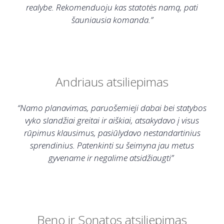
realybe. Rekomenduoju kas statotės namą, pati
šauniausia komanda.”
Andriaus atsiliepimas
“Namo planavimas, paruošemieji dabai bei statybos
vyko slandžiai greitai ir aiškiai, atsakydavo į visus
rūpimus klausimus, pasiūlydavo nestandartinius
sprendinius. Patenkinti su šeimyna jau metus
gyvename ir negalime atsidžiaugti”
Beno ir Sonatos atsiliepimas