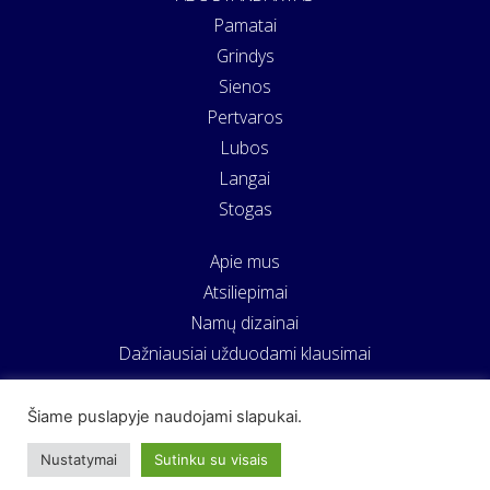
Pamatai
Grindys
Sienos
Pertvaros
Lubos
Langai
Stogas
Apie mus
Atsiliepimai
Namų dizainai
Dažniausiai užduodami klausimai
Šiame puslapyje naudojami slapukai.
Nustatymai
Sutinku su visais