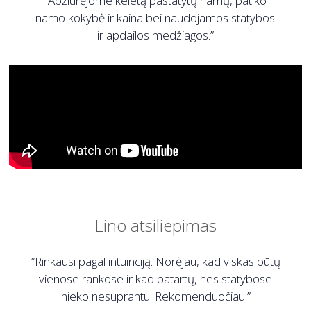
“Apžiūrėjome keletą pastatytų namų, patiko
namo kokybė ir kaina bei naudojamos statybos
ir apdailos medžiagos.”
Lino atsiliepimas
“Rinkausi pagal intuinciją. Norėjau, kad viskas būtų
vienose rankose ir kad patartų, nes statybose
nieko nesuprantu. Rekomenduočiau.”