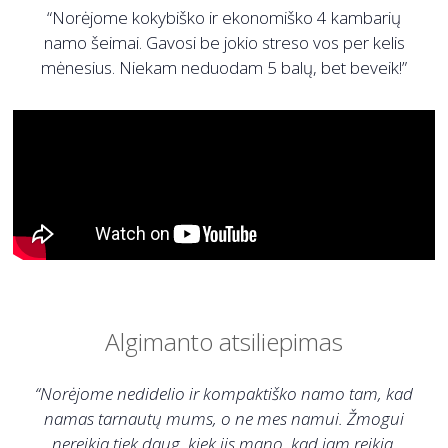
“Norėjome kokybiško ir ekonomiško 4 kambarių
namo šeimai. Gavosi be jokio streso vos per kelis
mėnesius. Niekam neduodam 5 balų, bet beveik!”
Algimanto atsiliepimas
“Norėjome nedidelio ir kompaktiško namo tam, kad
namas tarnautų mums, o ne mes namui. Žmogui
nereikia tiek daug, kiek jis mano, kad jam reikia.