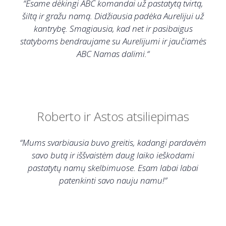
“
Esame dėkingi ABC komandai už pastatytą tvirtą,
šiltą ir gražu namą. Didžiausia padėka Aurelijui už
kantrybę. Smagiausia, kad net ir pasibaigus
statyboms bendraujame su Aurelijumi ir jaučiamės
ABC Namas dalimi.
“
Roberto ir Astos atsiliepimas
“Mums svarbiausia buvo greitis, kadangi pardavėm
savo butą ir iššvaistėm daug laiko ieškodami
pastatytų namų skelbimuose. Esam labai labai
patenkinti savo nauju namu!”