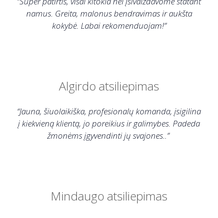
“Super patirtis, visai kitokia nei įsivaizdavome statant
namus. Greita, malonus bendravimas ir aukšta
kokybė. Labai rekomenduojam!”
Algirdo atsiliepimas
“Jauna, šiuolaikiška, profesionalų komanda, įsigilina
į kiekvieną klientą, jo poreikius ir galimybes. Padeda
žmonėms įgyvendinti jų svajones..”
Mindaugo atsiliepimas