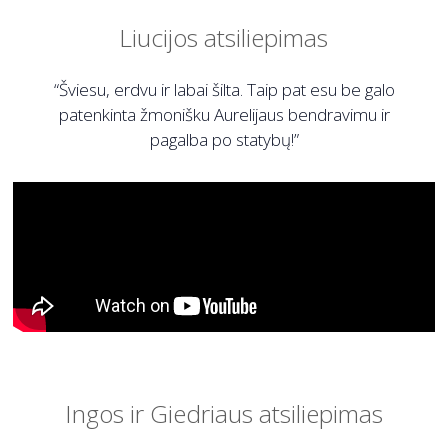
Liucijos atsiliepimas
“Šviesu, erdvu ir labai šilta. Taip pat esu be galo
patenkinta žmonišku Aurelijaus bendravimu ir
pagalba po statybų!”
Ingos ir Giedriaus atsiliepimas