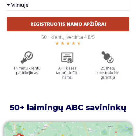
REGISTRUOTIS NAMO APŽIŪRAI
50+ klientų įvertinta 4.8/5
★
★
★
★
★
14 metų klientų
A++ klasės
25 metų
pasitikėjimas​
taupūs ir šilti
konstrukcinė
namai​
garantija
50+ laimingų ABC savininkų