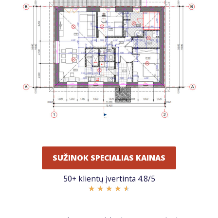
SUŽINOK SPECIALIAS KAINAS
50+ klientų įvertinta 4.8/5
★
★
★
★
★