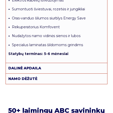
•
Elektros kabelių išvedžiojimas
•
Sumontuoti šviestuvai, rozetės ir jungikliai
•
Oras-vanduo šilumos siurblys Energy Save
•
Rekuperatorius Komfovent
•
Nudažytos namo vidinės sienos ir lubos
•
Specialus laminatas šildomoms grindims
Statybų terminas: 5-6 mėnesiai
DALINĖ APDAILA
NAMO DĖŽUTĖ
50+ laimingų ABC savininkų