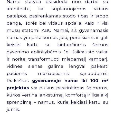
Namo statyba prasideda nuo darbo su
architektu, kai suplanuojamos vidaus
patalpos, pasirenkamas stogo tipas ir stogo
danga, išorės bei vidaus apdaila. Kaip ir visi
mūsų statomi ABC Namai, šis gyvenamasis
namas yra pritaikomas jūsų poreikiams ir gali
keistis kartu su kintančiomis šeimos
gyvenimo aplinkybėmis. Jei išsikraustė vaikai
ir norite transformuoti miegamąjį kambarį,
vidines sienas galima lengvai pakeisti
pačiomis mažiausiomis sąnaudomis.
Praktiškas
gyvenamojo namo iki 100 m²
projektas
yra puikus pasirinkimas šeimoms,
kurios vertina lankstumą, komfortą ir ilgalaikį
sprendimą – namus, kurie keičiasi kartu su
jumis.