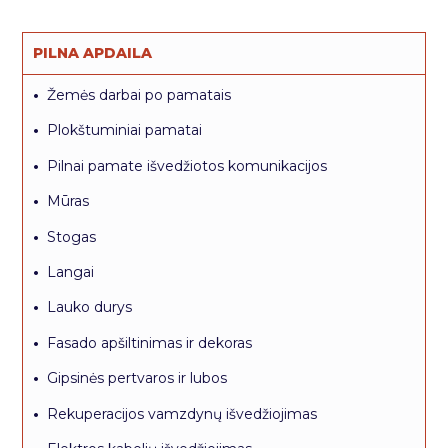
PILNA APDAILA
•
Žemės darbai po pamatais
•
Plokštuminiai pamatai
•
Pilnai pamate išvedžiotos komunikacijos
•
Mūras
•
Stogas
•
Langai
•
Lauko durys
•
Fasado apšiltinimas ir dekoras
•
Gipsinės pertvaros ir lubos
•
Rekuperacijos vamzdynų išvedžiojimas